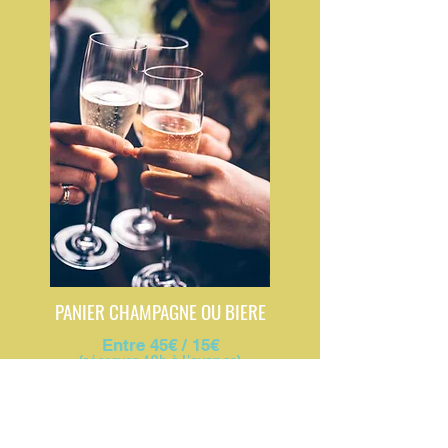
PANIER CHAMPAGNE OU BIERE
Entre 45
€
/ 15€
(réserver 48h à l'avance)
Composé soit:
d'une bouteille de champagne fraiche