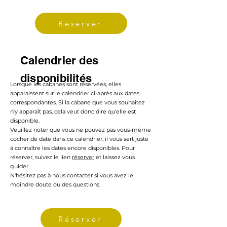
Réserver
Calendrier des
Calendrier des
disponibilités
disponibilités
Lorsque les cabanes sont réservées, elles
apparaissent sur le calendrier ci-après aux dates
correspondantes. Si la cabane que vous souhaitez
n'y apparaît pas, cela veut donc dire qu'elle est
disponible.
Veuillez noter que vous ne pouvez pas vous-même
cocher de date dans ce calendrier, il vous sert juste
à connaître les dates encore disponibles. Pour
réserver, suivez le lien
réserver
et laissez vous
guider.
N'hésitez pas à nous contacter si vous avez le
moindre doute ou des questions.
Réserver