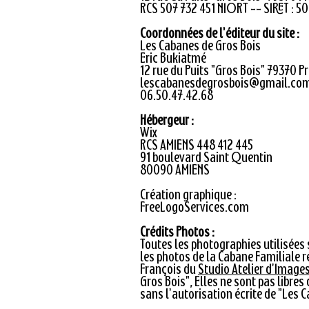
RCS 507 732 451 NIORT -- SIRET : 5
Coordonnées de l'éditeur du site :
Les Cabanes de Gros Bois
Eric Bukiatmé
12 rue du Puits "Gros Bois" 79370 Pr
lescabanesdegrosbois@gmail.co
06.50.47.42.68
Hébergeur :
Wix
RCS AMIENS 448 412 445
91 boulevard Saint Quentin
80090 AMIENS
Création graphique :
FreeLogoServices.com
Crédits Photos :
Toutes les photographies utilisées 
les photos de la Cabane Familiale 
François du
Studio Atelier d'Image
Gros Bois", Elles ne sont pas libres 
sans l'autorisation écrite de "Les 