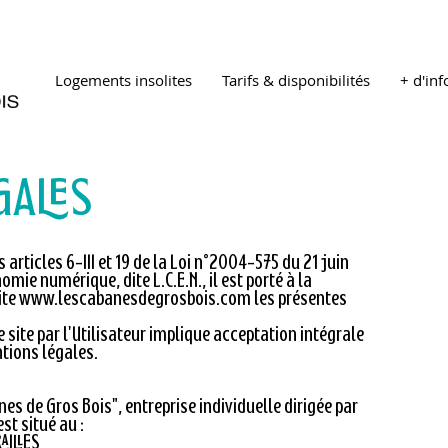
Logements insolites
Tarifs & disponibilités
+ d'inf
GALES
rticles 6-III et 19 de la Loi n°2004-575 du 21 juin
ie numérique, dite L.C.E.N., il est porté à la
ite
www.lescabanesdegrosbois.com
les présentes
 site par l'Utilisateur implique acceptation intégrale
tions légales.
anes de Gros Bois", entreprise individuelle dirigée par
st situé au :
AILLES