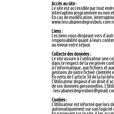
Accès au site :
Le site est accessible par tout endr
interruption programmée ou non et
En cas de modification, interruptio
www.lescabanesdegrosbois.com
n
Liens :
Les liens vous dirigeant vers d'autr
responsabilité quant à leurs contenu
au mieux votre séjour.
Collecte des données :
Le site assure à l'utilisateur une 
dans le respect de la vie privée con
à l'informatique, aux fichiers et aux
gestions de notre fichier clientèle 
En vertu de l'article 34 de la loi In
l'Utilisateur dispose d'un droit d'a
de ses données personnelles. L'Util
:
lescabanesdegrosbois@gmail.c
Cookies :
L'Utilisateur est informé que lors de
automatiquement sur son logiciel 
En naviguant sur le site, il les acce