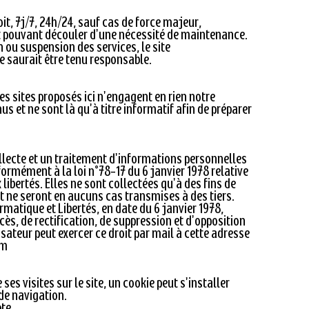
oit, 7j/7, 24h/24, sauf cas de force majeur,
 pouvant découler d'une nécessité de maintenance.
n ou suspension des services, le site
e saurait être tenu responsable.
es sites proposés ici n'engagent en rien notre
s et ne sont là qu'à titre informatif afin de préparer
collecte et un traitement d'informations personnelles
formément à la loi n°78-17 du 6 janvier 1978 relative
 libertés. Elles ne sont collectées qu'à des fins de
et ne seront en aucuns cas transmises à des tiers.
formatique et Libertés, en date du 6 janvier 1978,
ccès, de rectification, de suppression et d'opposition
isateur peut exercer ce droit par mail à cette adresse
om
 ses visites sur le site, un cookie peut s'installer
de navigation.
pte.